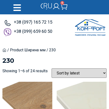
0
RU
UK
+38 (097) 165 72 15
+38 (099) 659 60 50
/ Product Ширина мм / 230
Home
230
Showing 1–6 of 24 results