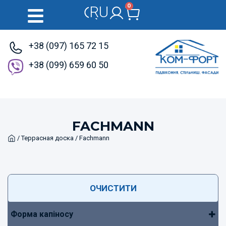
0
RU
UK
+38 (097) 165 72 15
+38 (099) 659 60 50
FACHMANN
Home
/
Террасная доска
/ Fachmann
ОЧИСТИТИ
Форма капіносу