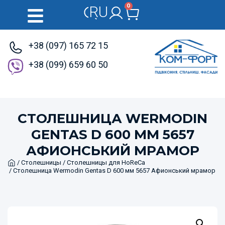
0
RU
UK
+38 (097) 165 72 15
+38 (099) 659 60 50
СТОЛЕШНИЦА WERMODIN
GENTAS D 600 ММ 5657
АФИОНСЬКИЙ МРАМОР
Home
/
Столешницы
/
Столешницы для HoReCa
/ Столешница Wermodin Gentas D 600 мм 5657 Афионський мрамор