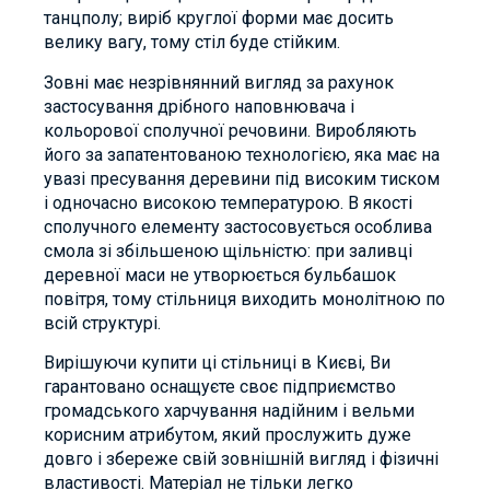
танцполу; виріб круглої форми має досить
велику вагу, тому стіл буде стійким.
Зовні має незрівнянний вигляд за рахунок
застосування дрібного наповнювача і
кольорової сполучної речовини. Виробляють
його за запатентованою технологією, яка має на
увазі пресування деревини під високим тиском
і одночасно високою температурою. В якості
сполучного елементу застосовується особлива
смола зі збільшеною щільністю: при заливці
деревної маси не утворюється бульбашок
повітря, тому стільниця виходить монолітною по
всій структурі.
Вирішуючи купити ці стільниці в Києві, Ви
гарантовано оснащуєте своє підприємство
громадського харчування надійним і вельми
корисним атрибутом, який прослужить дуже
довго і збереже свій зовнішній вигляд і фізичні
властивості. Матеріал не тільки легко