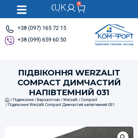
0
UK
RU
+38 (097) 165 72 15
+38 (099) 659 60 50
ПІДВІКОННЯ WERZALIT
COMPACT ДИМЧАСТИЙ
НАПІВТЕМНИЙ 031
Home
/
Підвіконня
/
Верзалітові
/
Werzalit
/
Compact
/ Підвіконня Werzalit Compact Димчастий напівтемний 031