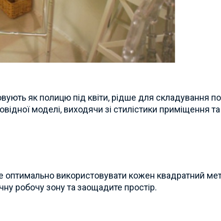
овують як полицю під квіти, рідше для складування по
овідної моделі, виходячи зі стилістики приміщення т
ете оптимально використовувати кожен квадратний мет
чну робочу зону та заощадите простір.