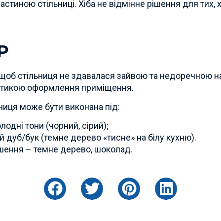
стиною стільниці. Хіба не відмінне рішення для тих, х
Р
 щоб стільниця не здавалася зайвою та недоречною на 
істикою оформлення приміщення.
ьниця може бути виконана під:
одні тони (чорний, сірий);
 дуб/бук (темне дерево «тисне» на білу кухню).
ішення – темне дерево, шоколад.