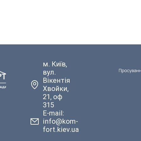
м. Київ,
вул.
Вікентія
Хвойки,
21, оф
315
E-mail:
info@kom-
fort.kiev.ua