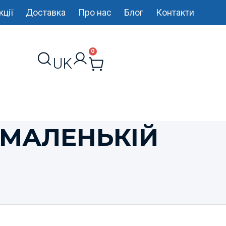
кції
Доставка
Про нас
Блог
Контакти
0
UK
RU
 МАЛЕНЬКІЙ