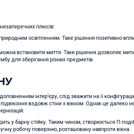
у незаперечних плюсів:
з природним освітленням. Таке рішення позитивно впл
 можна встановити миття. Таке рішення дозволяє мити 
мбу для зберігання різних предметів.
НУ
доповненням інтер’єру, слід зважити на її конфігурац
і підвіконня вздовж стіни з вікном. Однак це далеко 
ернізацій:
ить у барну стійку. Таким чином, створюється П-поді
 зручну робочу поверхню, розташовану навпроти вікна.