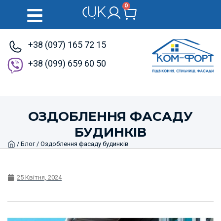
0
UK
RU
+38 (097) 165 72 15
+38 (099) 659 60 50
ОЗДОБЛЕННЯ ФАСАДУ
БУДИНКІВ
Home
/
Блог
/ Оздоблення фасаду будинків
25 Квітня, 2024