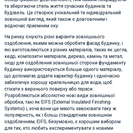
та зберігаючи стиль життя сучасних будинків та
будівель. Це створює унікальний та індивідуальний
зовнішній вигляд, який також є довговічним і
водночас приємним оку.
На ринку існують різні варіанти зовнішнього
оздоблення, якими можна обробити фасад будинку, і
які виготовляються з різних матеріалів, таких як цегла,
кедр, композитні матеріали, дерево, камінь та метал;
іноді для оздоблення зовнішньої сторони фундаменту
будинку використовується більше одного матеріалу,
що допомагає додати характер будинку і одночасно
забезпечує хорошу крапельницю для води, щоб
стікати з верхнього поверху або тераси.
Розробляються абсолютно нові види зовнішньої
обробки, такі як EIFS (External Insulated Finishing
Systems) і, хоча вони ще мають завоювати таку ж
популярність, як і більш стандартним зовнішнім
оздобленням, EIFS, безумовно, є хорошим вибором
для тих, хто любить експериментувати з новими