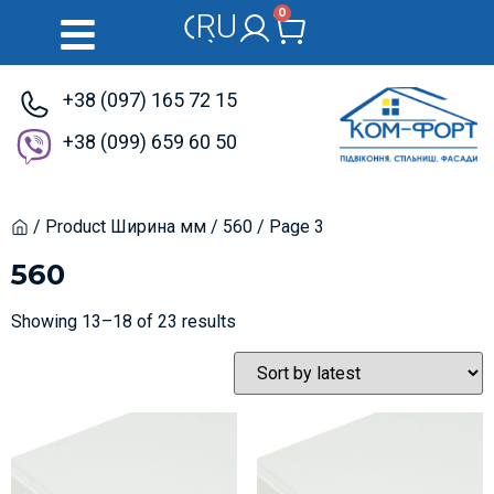
0
RU
UK
+38 (097) 165 72 15
+38 (099) 659 60 50
/ Product Ширина мм /
560
/ Page 3
Home
560
Showing 13–18 of 23 results